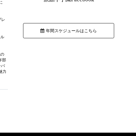
に
プレ
年間スケジュールはこちら
テル
流の
年部
ンバ
魅力