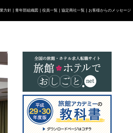
業方針
|
青年部組織図
|
役員一覧
|
協定商社一覧
|
お客様からのメッセージ