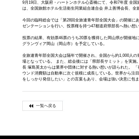
9月19日、大阪府・ハートンホテル心斎橋にて、令和7年度 全
は、全国旅館ホテル生活衛生同業組合連合会 井上善博会長、全
今回の臨時総会では「第28回全旅連青年部全国大会」の開催に
ゼンテーションを行い、投票権を持つ47都道府県部長へ熱い想
投票の結果、有効票46票のうち20票を獲得した岡山県が開催地に
グランヴィア岡山（岡山市）を予定している。
全旅連青年部全国大会は隔年で開催され、全国から約1,000人
場となっている。 また、総会後には「県部長サミット」を実施
長 塚島英太からは業界や団体に対する熱い想いが語られた。 
ウンド消費額は自動車に次ぐ規模に成長している。世界から注
をしっかり発信したい」との言葉もあり、会場は強い決意に包
一覧へ戻る