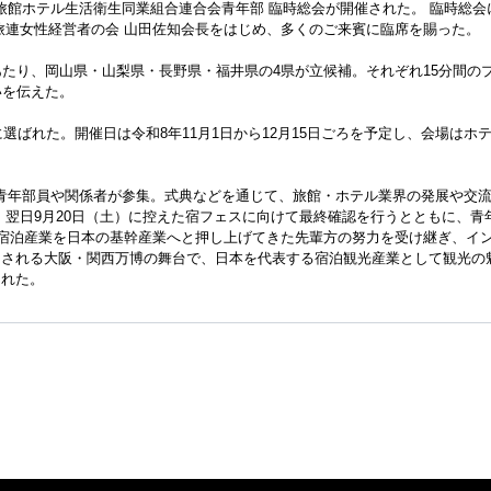
国旅館ホテル生活衛生同業組合連合会青年部 臨時総会が開催された。 臨時総会
旅連女性経営者の会 山田佐知会長をはじめ、多くのご来賓に臨席を賜った。
あたり、岡山県・山梨県・長野県・福井県の4県が立候補。それぞれ15分間の
いを伝えた。
選ばれた。開催日は令和8年11月1日から12月15日ごろを予定し、会場はホ
の青年部員や関係者が参集。式典などを通じて、旅館・ホテル業界の発展や交
。翌日9月20日（土）に控えた宿フェスに向けて最終確認を行うとともに、青
「宿泊産業を日本の基幹産業へと押し上げてきた先輩方の努力を受け継ぎ、イ
目される大阪・関西万博の舞台で、日本を代表する宿泊観光産業として観光の
まれた。