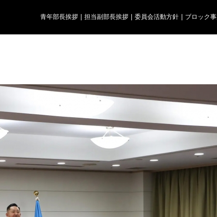
青年部長挨拶
|
担当副部長挨拶
|
委員会活動方針
|
ブロック事