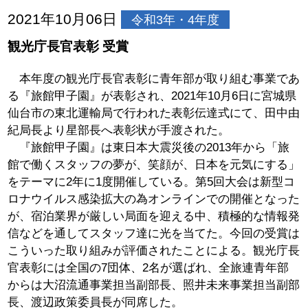
2021年10月06日
令和3年・4年度
観光庁長官表彰 受賞
本年度の観光庁長官表彰に青年部が取り組む事業であ
る『旅館甲子園』が表彰され、2021年10月6日に宮城県
仙台市の東北運輸局で行われた表彰伝達式にて、田中由
紀局長より星部長へ表彰状が手渡された。
『旅館甲子園』は東日本大震災後の2013年から「旅
館で働くスタッフの夢が、笑顔が、日本を元気にする」
をテーマに2年に1度開催している。第5回大会は新型コ
ロナウイルス感染拡大の為オンラインでの開催となった
が、宿泊業界が厳しい局面を迎える中、積極的な情報発
信などを通してスタッフ達に光を当てた。今回の受賞は
こういった取り組みが評価されたことによる。観光庁長
官表彰には全国の7団体、2名が選ばれ、全旅連青年部
からは大沼流通事業担当副部長、照井未来事業担当副部
長、渡辺政策委員長が同席した。