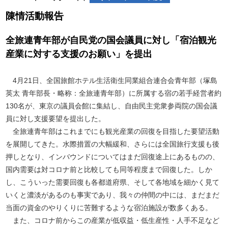
陳情活動報告
全旅連青年部が自民党の国会議員に対し「宿泊観光
産業に対する支援のお願い」を提出
4月21日、全国旅館ホテル生活衛生同業組合連合会青年部（塚島
英太 青年部長・略称：全旅連青年部）に所属する宿の若手経営者約
130名が、東京の議員会館に集結し、自由民主党衆参両院の国会議
員に対し支援要望を提出した。
全旅連青年部はこれまでにも観光産業の回復を目指した要望活動
を展開してきた。水際措置の大幅緩和、さらには全国旅行支援も後
押しとなり、インバウンドについてはまだ回復途上にあるものの、
国内需要は対コロナ前と比較しても同等程度まで回復した。しか
し、こういった需要回復も各都道府県、そして各地域を細かく見て
いくと濃淡があるのも事実であり、我々の仲間の中には、まだまだ
当面の資金のやりくりに苦難するような宿泊施設が数多くある。
また、コロナ前からこの産業が低収益・低生産性・人手不足など