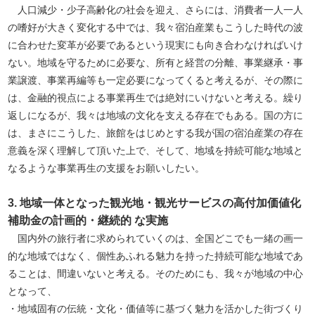
人口減少・少子高齢化の社会を迎え、さらには、消費者一人一人
の嗜好が大きく変化する中では、我々宿泊産業もこうした時代の波
に合わせた変革が必要であるという現実にも向き合わなければいけ
ない。地域を守るために必要な、所有と経営の分離、事業継承・事
業譲渡、事業再編等も一定必要になってくると考えるが、その際に
は、金融的視点による事業再生では絶対にいけないと考える。繰り
返しになるが、我々は地域の文化を支える存在でもある。国の方に
は、まさにこうした、旅館をはじめとする我が国の宿泊産業の存在
意義を深く理解して頂いた上で、そして、地域を持続可能な地域と
なるような事業再生の支援をお願いしたい。
3. 地域一体となった観光地・観光サービスの高付加価値化
補助金の計画的・継続的 な実施
国内外の旅行者に求められていくのは、全国どこでも一緒の画一
的な地域ではなく、個性あふれる魅力を持った持続可能な地域であ
ることは、間違いないと考える。そのためにも、我々が地域の中心
となって、
・地域固有の伝統・文化・価値等に基づく魅力を活かした街づくり