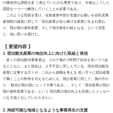
の構造的な課題を多 く抱えていたのも事実であり、今後はこうした
課題を一つ一つ解決していくことが必要である。
このような現状を受け、全旅連青年部が支援のお願いを自民党衆
参両院の議員に対して「宿泊産業が自ら稼げる産業に生まれ変わ
り、我が国の基幹産業、そして地方創生の核となる」という決意
と、強い思いを届けた。
【 要望内容 】
1. 宿泊観光産業の地位向上に向けた取組と発信
多くの宿泊観光事業者は、コロナ禍の 3年間で自信を失いつつあ
るとともに、また現在は、人手不足に苦しんでいる。現在宿泊観光
産業に従事する方々や、これから就職を考える 若い方々に宿泊産業
で働くことの矜持を与えるためにも、我が産業に対して、国の方か
ら 「観光が我が国にとって大事である」、そして「宿泊産業が我が
国の基幹産業である」という 宿泊業の地位向上を目指したメッセー
ジを力強く出していただきたい。
2. 持続可能な地域となるような事業再生の支援